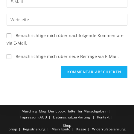
oder
deine
Benutzernamen
E-
Gib
zum
Mail-
deine
Kommentieren
Adresse
Website-
ein
Benachrichtige mich über nachfolgende Kommentare
zum
URL
via E-Mail.
Kommentieren
ein
ein
(optional)
Benachrichtige mich über neue Beiträge via E-Mail.
Marching_Mag: Der Ebook Halter für Marschgabeln
Impressum
AGB
Datenschutzerklärung
Kontakt
Shop
Shop
Registrierung
Mein Konto
Kasse
Widerrufsbelehrung