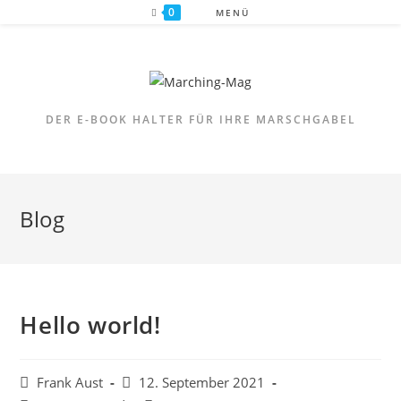
Zum
0
MENÜ
Inhalt
springen
DER E-BOOK HALTER FÜR IHRE MARSCHGABEL
Blog
Hello world!
Beitrags-
Beitrag
Frank Aust
12. September 2021
Autor:
veröffentlicht: