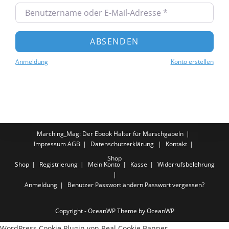
ABSENDEN
Anmeldung
Konto erstellen
Marching_Mag: Der Ebook Halter für Marschgabeln
Impressum
AGB
Datenschutzerklärung
Kontakt
Shop
Shop
Registrierung
Mein Konto
Kasse
Widerrufsbelehrung
Anmeldung
Benutzer
Passwort ändern
Passwort vergessen?
Copyright - OceanWP Theme by OceanWP
WordPress Cookie Plugin von Real Cookie Banner