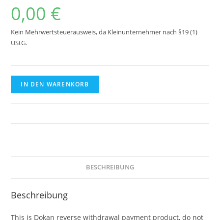
0,00
€
Kein Mehrwertsteuerausweis, da Kleinunternehmer nach §19 (1)
UStG.
Reverse
IN DEN WARENKORB
Withdrawal
Payment
Menge
BESCHREIBUNG
Beschreibung
This is Dokan reverse withdrawal payment product, do not