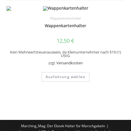
Wappenkartenhalter
Wappenkartenhalter
12,50
€
Kein Mehrwertsteuerausweis, da Kleinunternehmer nach §19 (1)
UStG.
zzgl.
Versandkosten
Dieses
Ausführung wählen
Produkt
weist
mehrere
Varianten
auf.
Die
Optionen
können
auf
der
Produktseite
gewählt
Marching_Mag: Der Ebook Halter für Marschgabeln
werden